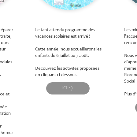
réparer
Le tant attendu programme des
Les mi
traite,
vacances scolaires est arrivé !
l'accue
cours
rencon
 sur
Cette année, nous accueillerons les
enfants du 6 juillet au 7 août.
Nous v
odules
d'appre
Découvrez les activités proposées
même g
s
en cliquant ci-dessous !
Floren
Social
ICI :)
nce et
Plus d'
rnée
mation
r
e Semur