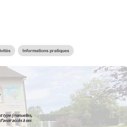
ivités
Informations pratiques
L
out type (manuelles,
d’avoir accès à ses