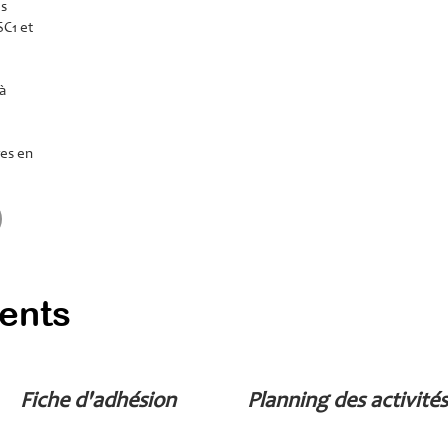
es
SC1 et
à
es en
ents
Fiche d'adhésion
Planning des activités